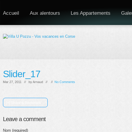
Accueil
Aux alentours
Les Appartements
Gale
Slider_17
Mar 27, 2011 // by
Arnaud
// //
No Comments
[+] Share & Bookmark
Leave a comment
Nom (required)