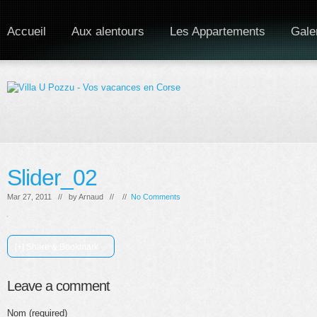
Accueil
Aux alentours
Les Appartements
Gale
Slider_02
Mar 27, 2011 // by
Arnaud
// //
No Comments
[+] Share & Bookmark
Leave a comment
Nom (required)