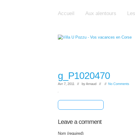
Accueil
Aux alentours
Les
g_P1020470
Avr 7, 2011 // by
Arnaud
// //
No Comments
[+] Share & Bookmark
Leave a comment
Nom (required)