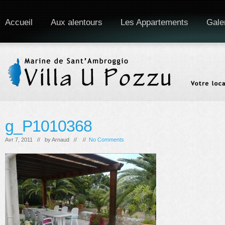
Accueil
Aux alentours
Les Appartements
Gale
g_P1010368
Avr 7, 2011 // by
Arnaud
// //
No Comments