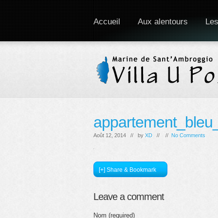
Accueil
Aux alentours
Les
appartement_bleu
Août 12, 2014 // by
XD
// //
No Comments
[+] Share & Bookmark
Leave a comment
Nom (required)